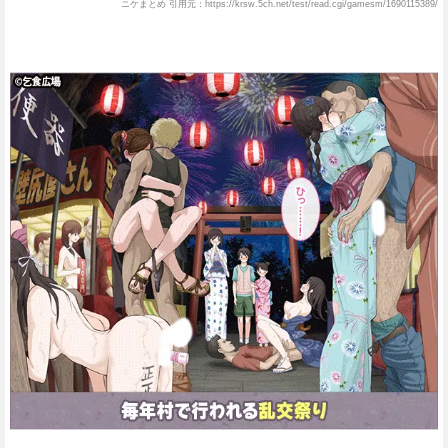
ニケまとめ 引用元：https://krsw.5ch.net/test/read.cgi/gamesm/1690115389/