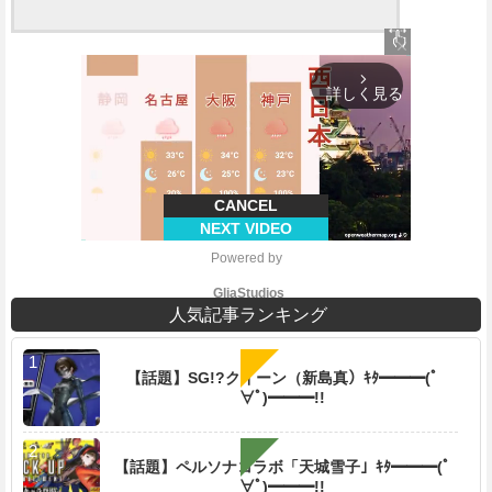
close
arrow_forward_ios
詳しく見る
CANCEL
NEXT VIDEO
Powered by 
GliaStudios
人気記事ランキング
【話題】SG!?クイーン（新島真）ｷﾀ━━━(ﾟ
∀ﾟ)━━━!!
M
u
t
【話題】ペルソナコラボ「天城雪子」ｷﾀ━━━(ﾟ
e
∀ﾟ)━━━!!