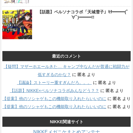
【話題】ペルソナコラボ「天城雪子」ｷﾀ━━━(ﾟ
∀ﾟ)━━━!!
最近のコメント
【疑問】マザーホエールきた… キャンプ中なんだが普通に戦闘力が
低すぎるのかな？
に
匿名
より
【議論】ストーリー重すぎんだろ。。。
に
匿名
より
【話題】NIKKE×ペルソナコラボみんなどう？？
に
匿名
より
【提案】他のソシャゲもこの機能取り入れたらいいのに
に
匿名
より
【提案】他のソシャゲもこの機能取り入れたらいいのに
に
匿名
より
NIKKE関連サイト
NIKKEメガニケまとめアンテナ