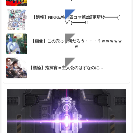
【朗報】NIKKE特別四コマ第2話更新ｷﾀ━━━(ﾟ
∀ﾟ)━━━!!
【画像】この穴って何だろう・・・？ｗｗｗｗｗ
ｗ
【議論】指揮官＝主人公のはずなのに…