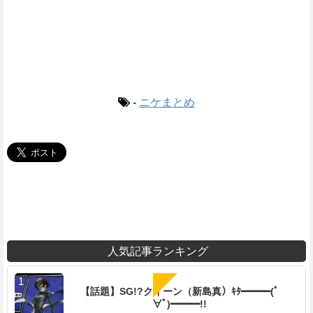
-
ニケまとめ
人気記事ランキング
【話題】SG!?クイーン（新島真）ｷﾀ━━━(ﾟ
∀ﾟ)━━━!!