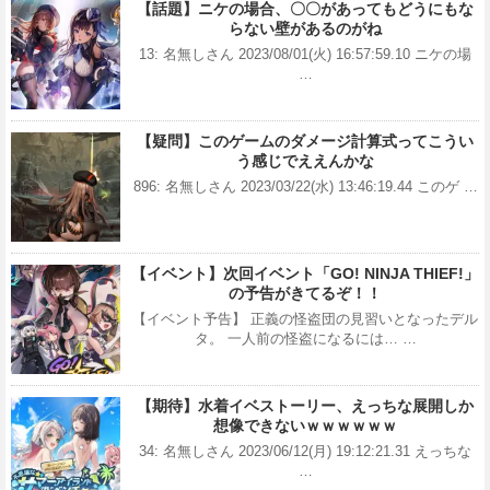
【話題】ニケの場合、〇〇があってもどうにもな
らない壁があるのがね
13: 名無しさん 2023/08/01(火) 16:57:59.10 ニケの場
…
【疑問】このゲームのダメージ計算式ってこうい
う感じでええんかな
896: 名無しさん 2023/03/22(水) 13:46:19.44 このゲ …
【イベント】次回イベント「GO! NINJA THIEF!」
の予告がきてるぞ！！
【イベント予告】 正義の怪盗団の見習いとなったデル
タ。 一人前の怪盗になるには… …
【期待】水着イベストーリー、えっちな展開しか
想像できないｗｗｗｗｗｗ
34: 名無しさん 2023/06/12(月) 19:12:21.31 えっちな
…