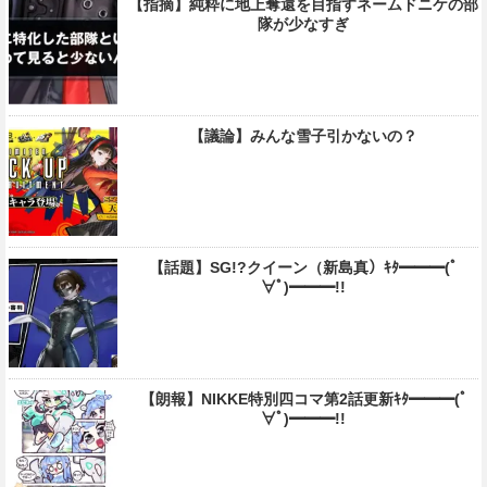
【指摘】純粋に地上奪還を目指すネームドニケの部
隊が少なすぎ
【議論】みんな雪子引かないの？
【話題】SG!?クイーン（新島真）ｷﾀ━━━(ﾟ
∀ﾟ)━━━!!
【朗報】NIKKE特別四コマ第2話更新ｷﾀ━━━(ﾟ
∀ﾟ)━━━!!