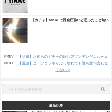
【ガチャ】NIKKEで課金圧強いと思ったこと無い
PREV
【話題】お前らのガチャの回し方ツンデレだよねｗｗ
NEXT
【議論】ニーアコラボがぶっ壊れでも誰も文句言わな
くない？
最新記事