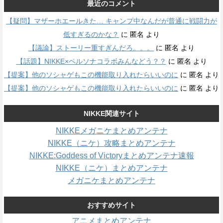
最近のコメント
【疑問】マザーホエールきた… キャンプ中なんだが普通に戦闘力が
低すぎるのかな？
に
匿名
より
【議論】ストーリー重すぎんだろ。。。
に
匿名
より
【話題】NIKKE×ペルソナコラボみんなどう？？
に
匿名
より
【提案】他のソシャゲもこの機能取り入れたらいいのに
に
匿名
より
【提案】他のソシャゲもこの機能取り入れたらいいのに
に
匿名
より
NIKKE関連サイト
NIKKEメガニケまとめアンテナ
NIKKE（ニケ）攻略まとめアンテナ
NIKKE:Goddess of Victoryまとめアンテナ速報
NIKKE（ニケ）まとめアンテナ
メガニケまとめアンテナ
おすすめサイト
アニメまとめアンテナ