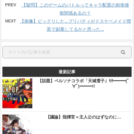
PREV
【疑問】このゲームのバトルってキャラ配置の前衛後
衛関係あるの？
NEXT
【画像】ビックリした...プリバティがドスケベメイド喫
茶で副業してるかと思った...
最新記事
【話題】ペルソナコラボ「天城雪子」ｷﾀ━━━(ﾟ
∀ﾟ)━━━!!
【議論】指揮官＝主人公のはずなのに…