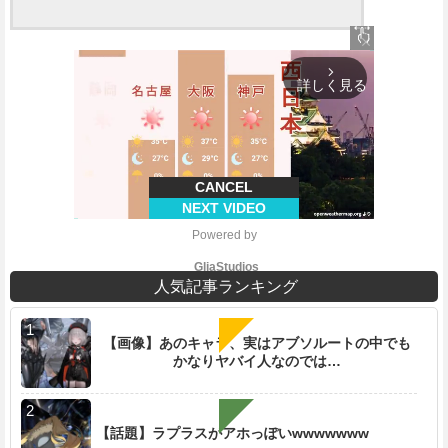
close
arrow_forward_ios
詳しく見る
CANCEL
NEXT VIDEO
Powered by 
GliaStudios
人気記事ランキング
【画像】あのキャラ、実はアブソルートの中でも
かなりヤバイ人なのでは…
M
u
t
e
【話題】ラプラスがアホっぽいwwwwwww