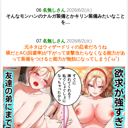
06
名無しさん
2026/6/2(火)
そんなモンハンのナルガ装備とかキリン装備みたいなこと
を…
07
名無しさん
2026/6/2(火)
元ネタはウィザードリィの忍者だろうね
裸だとAC(回避率)が下がって攻撃当たらなくなる能力があ
って装備をつけると能力が無効になってしまう(ﾟωﾟ)