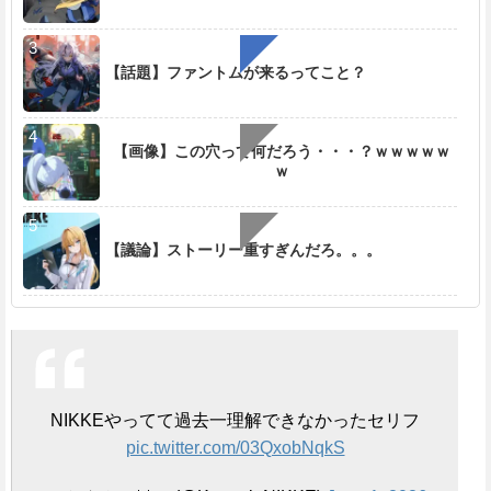
【話題】ファントムが来るってこと？
【画像】この穴って何だろう・・・？ｗｗｗｗｗ
ｗ
【議論】ストーリー重すぎんだろ。。。
NIKKEやってて過去一理解できなかったセリフ
pic.twitter.com/03QxobNqkS