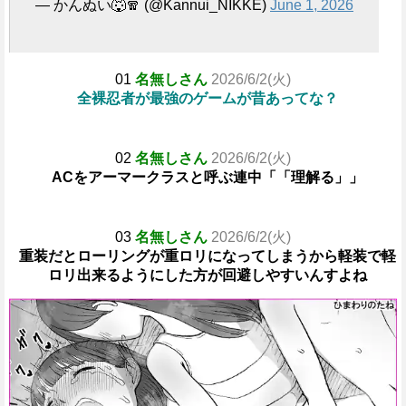
— かんぬい🐺🧣 (@Kannui_NIKKE)
June 1, 2026
01
名無しさん
2026/6/2(火)
全裸忍者が最強のゲームが昔あってな？
02
名無しさん
2026/6/2(火)
ACをアーマークラスと呼ぶ連中「「理解る」」
03
名無しさん
2026/6/2(火)
重装だとローリングが重ロリになってしまうから軽装で軽
ロリ出来るようにした方が回避しやすいんすよね