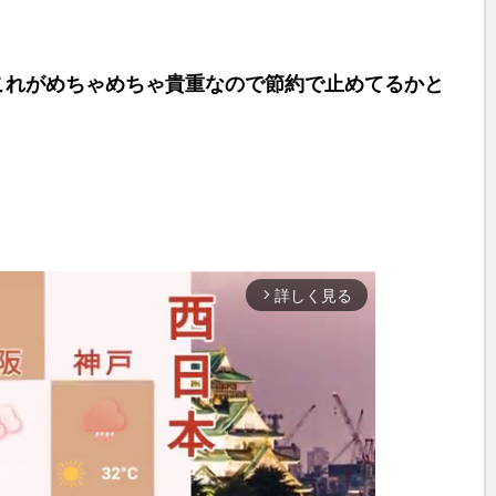
これがめちゃめちゃ貴重なので節約で止めてるかと
詳しく見る
arrow_forward_ios