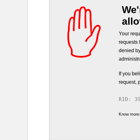
We'
✋
all
Your requ
requests 
denied by
administr
If you be
request, 
RID: 3
Know more