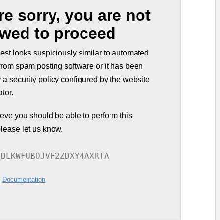
re sorry, you are not
owed to proceed
est looks suspiciously similar to automated
from spam posting software or it has been
 a security policy configured by the website
ator.
lieve you should be able to perform this
please let us know.
SDLKWFUBOJVF2ZDXY4AXRTA
:
Documentation