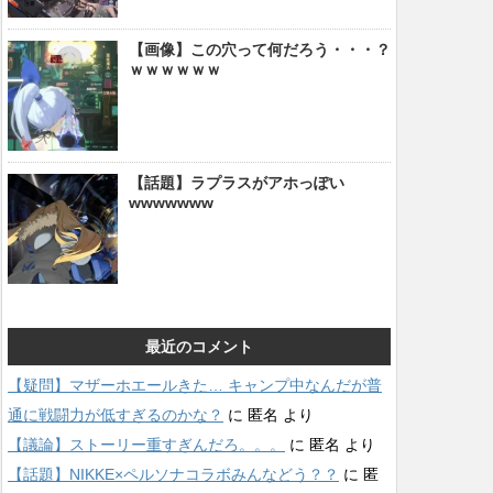
【画像】この穴って何だろう・・・？
ｗｗｗｗｗｗ
【話題】ラプラスがアホっぽい
wwwwwww
最近のコメント
【疑問】マザーホエールきた… キャンプ中なんだが普
通に戦闘力が低すぎるのかな？
に
匿名
より
【議論】ストーリー重すぎんだろ。。。
に
匿名
より
【話題】NIKKE×ペルソナコラボみんなどう？？
に
匿