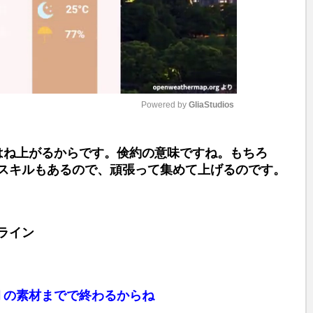
Powered by 
GliaStudios
M
はね上がるからです。倹約の意味ですね。もちろ
u
スキルもあるので、頑張って集めて上げるのです。
t
e
ライン
Ⅱの素材までで終わるからね