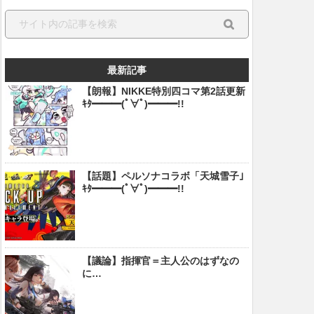
最新記事
【朗報】NIKKE特別四コマ第2話更新
ｷﾀ━━━(ﾟ∀ﾟ)━━━!!
【話題】ペルソナコラボ「天城雪子」
ｷﾀ━━━(ﾟ∀ﾟ)━━━!!
【議論】指揮官＝主人公のはずなの
に…