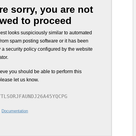
re sorry, you are not
owed to proceed
est looks suspiciously similar to automated
from spam posting software or it has been
 a security policy configured by the website
ator.
lieve you should be able to perform this
please let us know.
VTLSORJFAUNDJ26A45YQCPG
:
Documentation