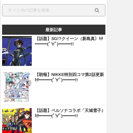
最新記事
【話題】SG!?クイーン（新島真）ｷﾀ
━━━(ﾟ∀ﾟ)━━━!!
【朗報】NIKKE特別四コマ第2話更新
ｷﾀ━━━(ﾟ∀ﾟ)━━━!!
【話題】ペルソナコラボ「天城雪子」
ｷﾀ━━━(ﾟ∀ﾟ)━━━!!