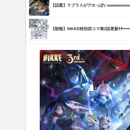
【話題】ラプラスがアホっぽいwwwwwww
【朗報】NIKKE特別四コマ第2話更新ｷﾀ━━━