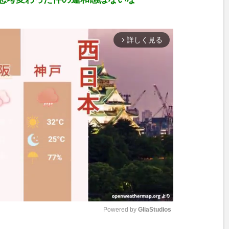
詳しく見る
arrow_forward_ios
Powered by 
GliaStudios