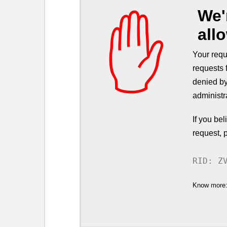
We'
✋
all
Your requ
requests 
denied by
administr
If you be
request, 
RID: Z
Know more