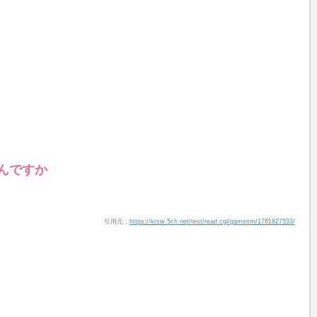
んですか
引用元：
https://krsw.5ch.net/test/read.cgi/gamesm/1761827533/