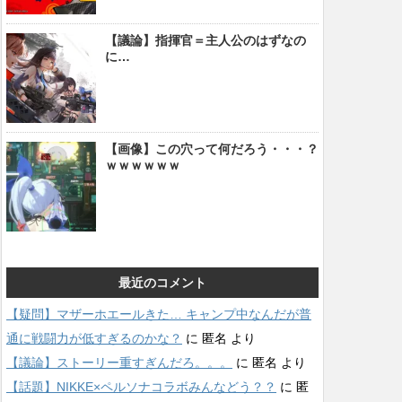
【議論】指揮官＝主人公のはずなの
に…
【画像】この穴って何だろう・・・？
ｗｗｗｗｗｗ
最近のコメント
【疑問】マザーホエールきた… キャンプ中なんだが普
通に戦闘力が低すぎるのかな？
に
匿名
より
【議論】ストーリー重すぎんだろ。。。
に
匿名
より
【話題】NIKKE×ペルソナコラボみんなどう？？
に
匿