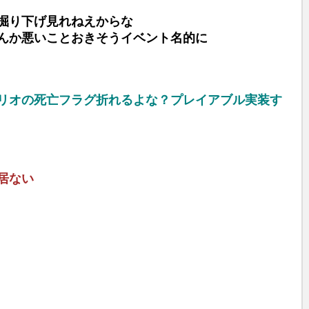
M
掘り下げ見れねえからな
u
んか悪いことおきそうイベント名的に
t
e
リオの死亡フラグ折れるよな？プレイアブル実装す
居ない