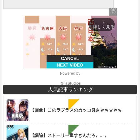
close
arrow_forward_ios
詳しく見る
CANCEL
NEXT VIDEO
Powered by 
GliaStudios
人気記事ランキング
【画像】このラプラスのカッコ良さｗｗｗｗｗ
M
u
t
e
【議論】ストーリー重すぎんだろ。。。