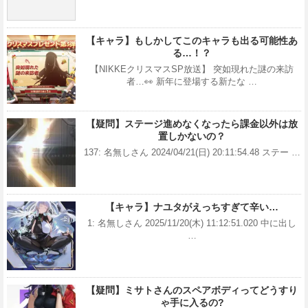
【キャラ】もしかしてこのキャラも出る可能性あ
る…！？
【NIKKEクリスマスSP放送】 突如現れた謎の来訪
者…👀 新年に登場する新たな …
【疑問】ステージ進めなくなったら課金以外は放
置しかないの？
137: 名無しさん 2024/04/21(日) 20:11:54.48 ステー …
【キャラ】ナユタがえっちすぎて辛い…
1: 名無しさん 2025/11/20(木) 11:12:51.020 中に出し
…
【疑問】ミサトさんのスペアボディってどうすり
ゃ手に入るの?