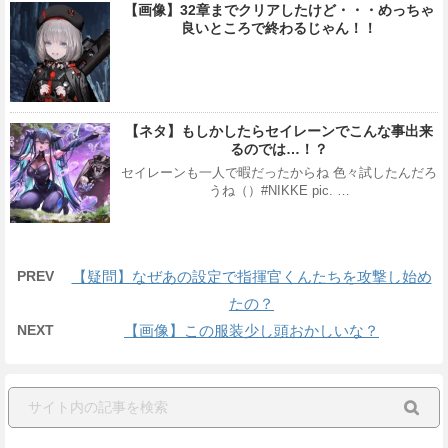
【画像】32章までクリアしたけど・・・めっちゃ
良いところで終わるじゃん！！
【ネタ】もしかしたらセイレーンでこんな事出来
るのでは…！？
セイレーンも一人で暇だったからね 色々試したんだろ
うね（）#NIKKE pic. …
PREV
【疑問】なぜあの設定で指揮官くんたちを攻撃し始め
たの？
NEXT
【画像】この服装少し頭おかしいな？