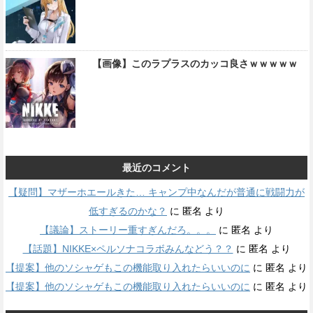
【画像】このラプラスのカッコ良さｗｗｗｗｗ
最近のコメント
【疑問】マザーホエールきた… キャンプ中なんだが普通に戦闘力が
低すぎるのかな？
に
匿名
より
【議論】ストーリー重すぎんだろ。。。
に
匿名
より
【話題】NIKKE×ペルソナコラボみんなどう？？
に
匿名
より
【提案】他のソシャゲもこの機能取り入れたらいいのに
に
匿名
より
【提案】他のソシャゲもこの機能取り入れたらいいのに
に
匿名
より