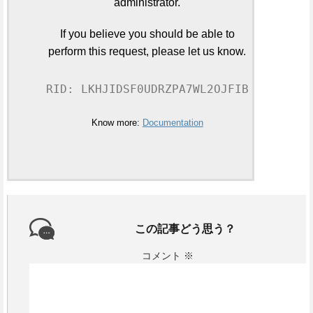
administrator.
If you believe you should be able to
perform this request, please let us know.
RID: LKHJIDSF0UDRZPA7WL2OJFIB
Know more:
Documentation
この記事どう思う？
コメント
※