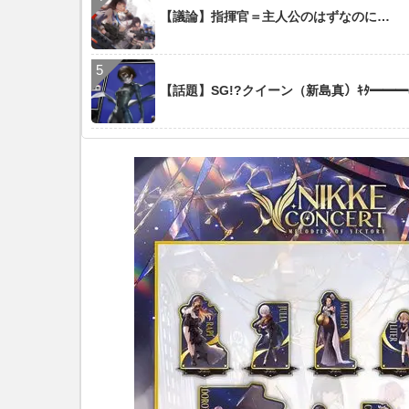
【議論】指揮官＝主人公のはずなのに…
【話題】SG!?クイーン（新島真）ｷﾀ━━━(ﾟ