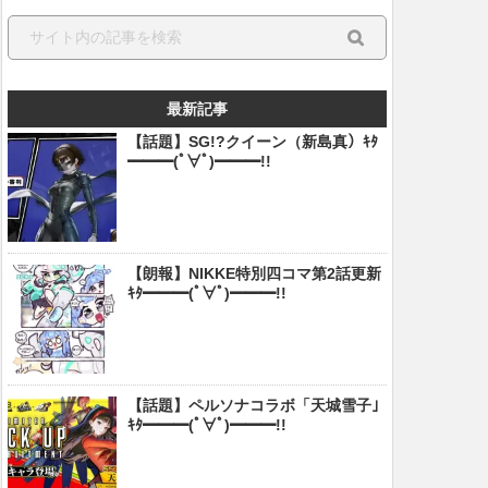
最新記事
【話題】SG!?クイーン（新島真）ｷﾀ
━━━(ﾟ∀ﾟ)━━━!!
【朗報】NIKKE特別四コマ第2話更新
ｷﾀ━━━(ﾟ∀ﾟ)━━━!!
【話題】ペルソナコラボ「天城雪子」
ｷﾀ━━━(ﾟ∀ﾟ)━━━!!