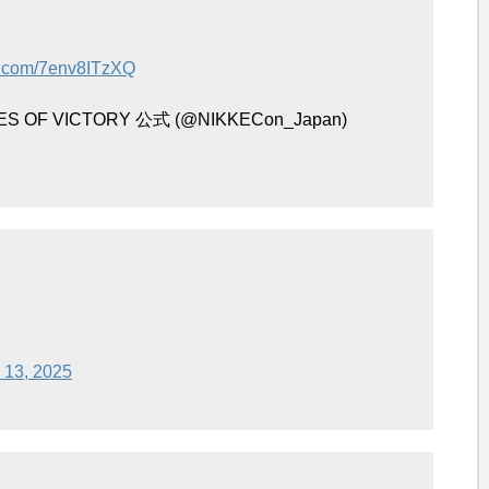
er.com/7env8ITzXQ
F VICTORY 公式 (@NIKKECon_Japan)
 13, 2025