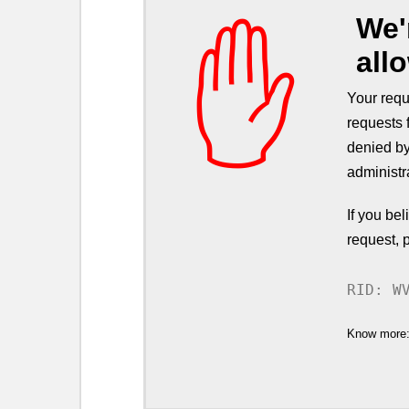
We'
✋
all
Your requ
requests 
denied by
administr
If you be
request, 
RID: W
Know more