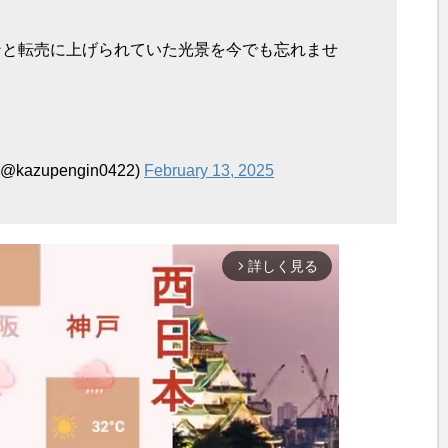
ンと転売に上げられていた光景を今でも忘れませ
zupengin0422)
February 13, 2025
詳しく見る
arrow_forward_ios