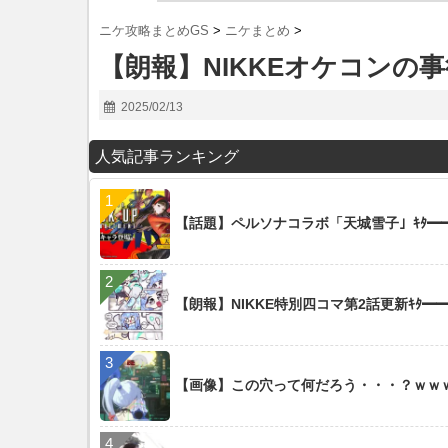
ニケ攻略まとめGS
>
ニケまとめ
>
【朗報】NIKKEオケコンの
2025/02/13
人気記事ランキング
【話題】ペルソナコラボ「天城雪子」ｷﾀ━━━
【朗報】NIKKE特別四コマ第2話更新ｷﾀ━━━
【画像】この穴って何だろう・・・？ｗｗ