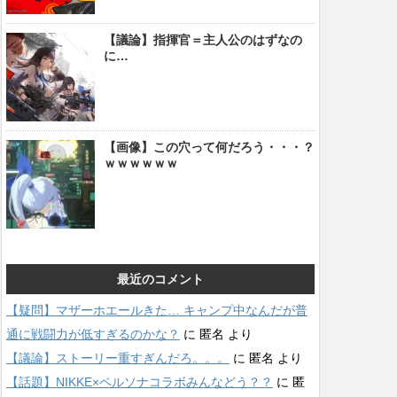
【議論】指揮官＝主人公のはずなの
に…
【画像】この穴って何だろう・・・？
ｗｗｗｗｗｗ
最近のコメント
【疑問】マザーホエールきた… キャンプ中なんだが普
通に戦闘力が低すぎるのかな？
に
匿名
より
【議論】ストーリー重すぎんだろ。。。
に
匿名
より
【話題】NIKKE×ペルソナコラボみんなどう？？
に
匿