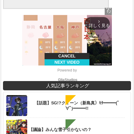
close
arrow_forward_ios
詳しく見る
CANCEL
NEXT VIDEO
Powered by 
GliaStudios
人気記事ランキング
【話題】SG!?クイーン（新島真）ｷﾀ━━━(ﾟ
∀ﾟ)━━━!!
M
u
t
e
【議論】みんな雪子引かないの？