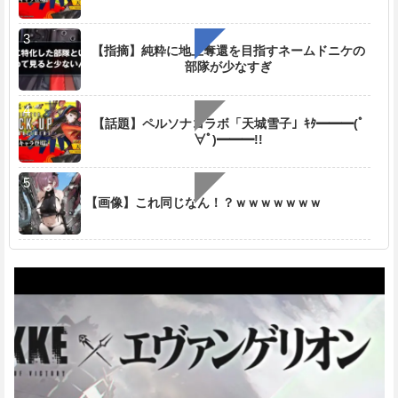
【指摘】純粋に地上奪還を目指すネームドニケの
部隊が少なすぎ
【話題】ペルソナコラボ「天城雪子」ｷﾀ━━━(ﾟ
∀ﾟ)━━━!!
【画像】これ同じなん！？ｗｗｗｗｗｗｗ