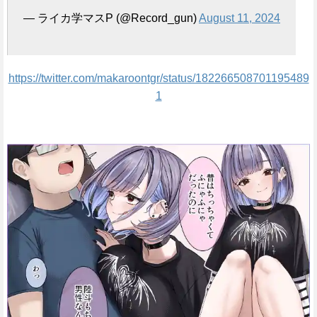
— ライカ学マスP (@Record_gun)
August 11, 2024
https://twitter.com/makaroontgr/status/182266508701195489
1