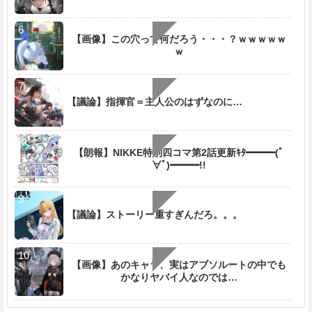
【画像】この穴って何だろう・・・？ｗｗｗｗｗ
ｗ
【議論】指揮官＝主人公のはずなのに…
【朗報】NIKKE特別四コマ第2話更新ｷﾀ━━━(ﾟ
∀ﾟ)━━━!!
【議論】ストーリー重すぎんだろ。。。
【画像】あのキャラ、実はアブソルートの中でも
かなりヤバイ人なのでは…