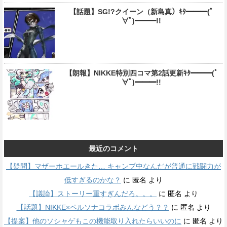
【話題】SG!?クイーン（新島真）ｷﾀ━━━(ﾟ
∀ﾟ)━━━!!
【朗報】NIKKE特別四コマ第2話更新ｷﾀ━━━(ﾟ
∀ﾟ)━━━!!
最近のコメント
【疑問】マザーホエールきた… キャンプ中なんだが普通に戦闘力が
低すぎるのかな？
に
匿名
より
【議論】ストーリー重すぎんだろ。。。
に
匿名
より
【話題】NIKKE×ペルソナコラボみんなどう？？
に
匿名
より
【提案】他のソシャゲもこの機能取り入れたらいいのに
に
匿名
より