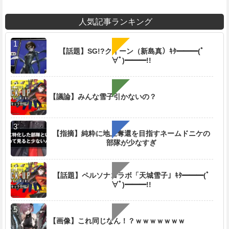
人気記事ランキング
【話題】SG!?クイーン（新島真）ｷﾀ━━━(ﾟ
∀ﾟ)━━━!!
【議論】みんな雪子引かないの？
【指摘】純粋に地上奪還を目指すネームドニケの
部隊が少なすぎ
【話題】ペルソナコラボ「天城雪子」ｷﾀ━━━(ﾟ
∀ﾟ)━━━!!
【画像】これ同じなん！？ｗｗｗｗｗｗｗ