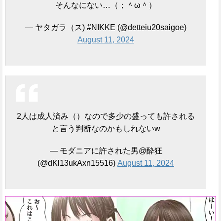
そんなにない…（；＾ω＾）
— ヤタガラ（ス) #NIKKE (@detteiu20saigoe)
August 11, 2024
2人は成人済み（）なので多少の盛っても許される
と言う判断なのかもしれないw
— モダニアに許された男@酔狂
(@dKl13ukAxn15516)
August 11, 2024