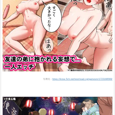
引用元：
https://krsw.5ch.net/test/read.cgi/gamesm/1723168569/