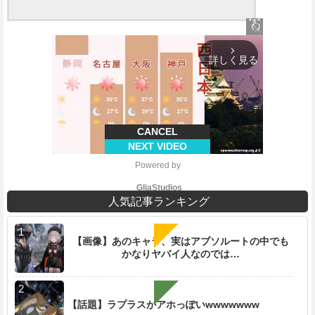
close
arrow_forward_ios
詳しく見る
CANCEL
NEXT VIDEO
Powered by 
GliaStudios
人気記事ランキング
【画像】あのキャラ、実はアブソルートの中でも
かなりヤバイ人なのでは…
M
u
t
e
【話題】ラプラスがアホっぽいwwwwwww