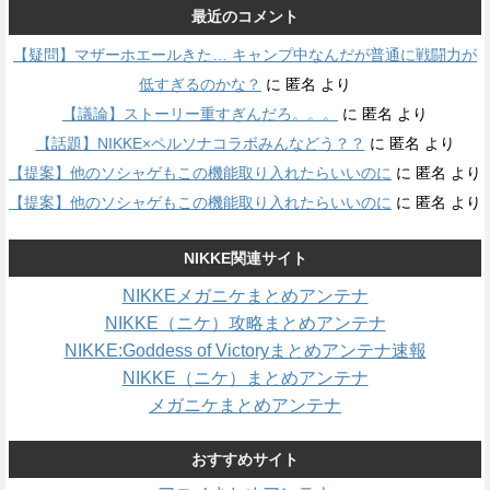
最近のコメント
【疑問】マザーホエールきた… キャンプ中なんだが普通に戦闘力が
低すぎるのかな？
に
匿名
より
【議論】ストーリー重すぎんだろ。。。
に
匿名
より
【話題】NIKKE×ペルソナコラボみんなどう？？
に
匿名
より
【提案】他のソシャゲもこの機能取り入れたらいいのに
に
匿名
より
【提案】他のソシャゲもこの機能取り入れたらいいのに
に
匿名
より
NIKKE関連サイト
NIKKEメガニケまとめアンテナ
NIKKE（ニケ）攻略まとめアンテナ
NIKKE:Goddess of Victoryまとめアンテナ速報
NIKKE（ニケ）まとめアンテナ
メガニケまとめアンテナ
おすすめサイト