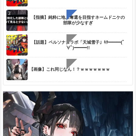
【指摘】純粋に地上奪還を目指すネームドニケの
部隊が少なすぎ
【話題】ペルソナコラボ「天城雪子」ｷﾀ━━━(ﾟ
∀ﾟ)━━━!!
【画像】これ同じなん！？ｗｗｗｗｗｗｗ