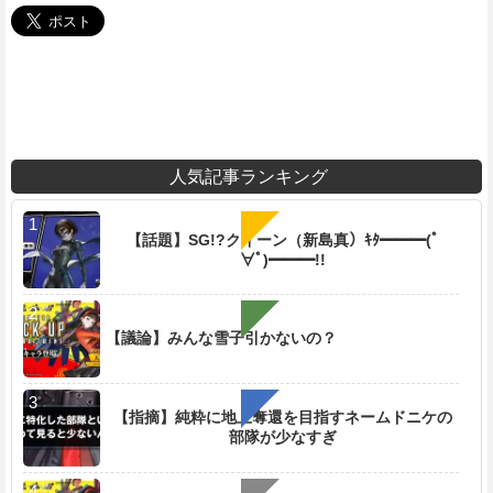
人気記事ランキング
【話題】SG!?クイーン（新島真）ｷﾀ━━━(ﾟ
∀ﾟ)━━━!!
【議論】みんな雪子引かないの？
【指摘】純粋に地上奪還を目指すネームドニケの
部隊が少なすぎ