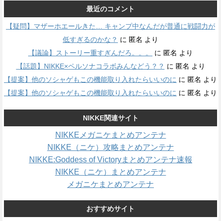
最近のコメント
【疑問】マザーホエールきた… キャンプ中なんだが普通に戦闘力が
低すぎるのかな？
に
匿名
より
【議論】ストーリー重すぎんだろ。。。
に
匿名
より
【話題】NIKKE×ペルソナコラボみんなどう？？
に
匿名
より
【提案】他のソシャゲもこの機能取り入れたらいいのに
に
匿名
より
【提案】他のソシャゲもこの機能取り入れたらいいのに
に
匿名
より
NIKKE関連サイト
NIKKEメガニケまとめアンテナ
NIKKE（ニケ）攻略まとめアンテナ
NIKKE:Goddess of Victoryまとめアンテナ速報
NIKKE（ニケ）まとめアンテナ
メガニケまとめアンテナ
おすすめサイト