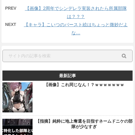
PREV
【画像】2周年でシンデレラ実装されたら所属部隊
は？？？
NEXT
【キャラ】こいつのバースト絵はちょっと微妙だよ
な…
最新記事
【画像】これ同じなん！？ｗｗｗｗｗｗｗ
【指摘】純粋に地上奪還を目指すネームドニケの部
隊が少なすぎ