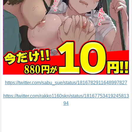
https://twitter.com/sabu_sue/status/1816782911648997827
https://twitter.com/rakko1160skn/status/18167753419245813
94