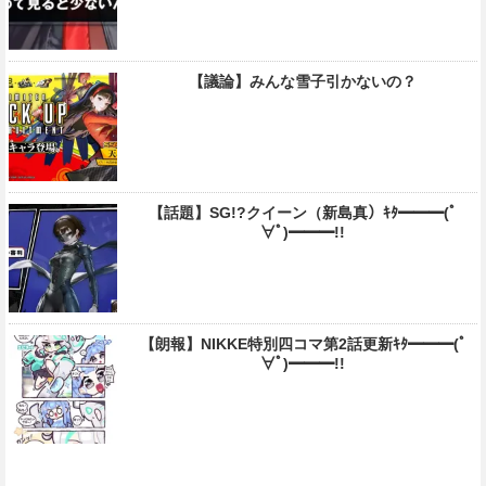
【議論】みんな雪子引かないの？
【話題】SG!?クイーン（新島真）ｷﾀ━━━(ﾟ
∀ﾟ)━━━!!
【朗報】NIKKE特別四コマ第2話更新ｷﾀ━━━(ﾟ
∀ﾟ)━━━!!