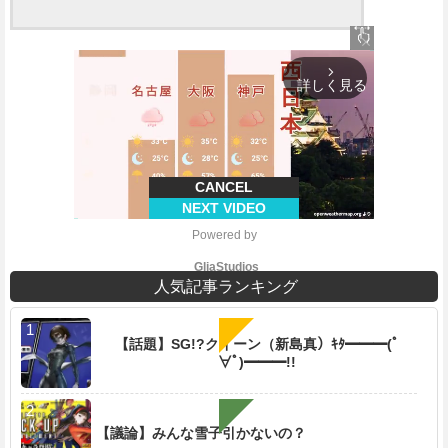
close
arrow_forward_ios
詳しく見る
CANCEL
NEXT VIDEO
Powered by 
GliaStudios
人気記事ランキング
【話題】SG!?クイーン（新島真）ｷﾀ━━━(ﾟ
∀ﾟ)━━━!!
M
u
t
e
【議論】みんな雪子引かないの？