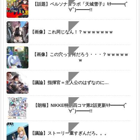
【話題】ペルソナコラボ「天城雪子」ｷﾀ━━━(ﾟ
∀ﾟ)━━━!!
【画像】これ同じなん！？ｗｗｗｗｗｗｗ
【画像】この穴って何だろう・・・？ｗｗｗｗｗ
ｗ
【議論】指揮官＝主人公のはずなのに…
【朗報】NIKKE特別四コマ第2話更新ｷﾀ━━━(ﾟ
∀ﾟ)━━━!!
【議論】ストーリー重すぎんだろ。。。