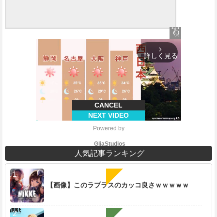
close
arrow_forward_ios
詳しく見る
CANCEL
NEXT VIDEO
Powered by 
GliaStudios
人気記事ランキング
【画像】このラプラスのカッコ良さｗｗｗｗｗ
M
u
t