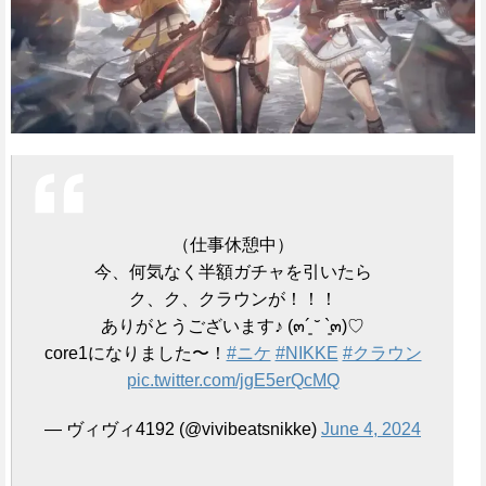
（仕事休憩中）
今、何気なく半額ガチャを引いたら
ク、ク、クラウンが！！！
ありがとうございます♪ (๓´͈ ˘ `͈๓)♡
core1になりました〜！
#ニケ
#NIKKE
#クラウン
pic.twitter.com/jgE5erQcMQ
— ヴィヴィ4192 (@vivibeatsnikke)
June 4, 2024