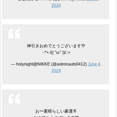
2024
神引きおめでとうございます🎊
･:*+.\(( °ω° ))/.:+
— holynight@NIKKE (@astronauts0412)
June 4,
2024
お〜素晴らしい豪運🤞