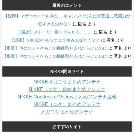
最近のコメント
【疑問】マザーホエールきた… キャンプ中なんだが普通に戦闘力が
低すぎるのかな？
に
匿名
より
【議論】ストーリー重すぎんだろ。。。
に
匿名
より
【話題】NIKKE×ペルソナコラボみんなどう？？
に
匿名
より
【提案】他のソシャゲもこの機能取り入れたらいいのに
に
匿名
より
【提案】他のソシャゲもこの機能取り入れたらいいのに
に
匿名
より
NIKKE関連サイト
NIKKEメガニケまとめアンテナ
NIKKE（ニケ）攻略まとめアンテナ
NIKKE:Goddess of Victoryまとめアンテナ速報
NIKKE（ニケ）まとめアンテナ
メガニケまとめアンテナ
おすすめサイト