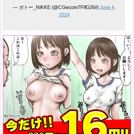
— ガトー_NIKKE (@CGwcom7FIfG26il)
June 4,
2024