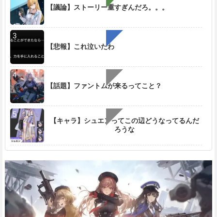
e
【議論】ストーリー重すぎんだろ。。。
【悲報】これ泣いたわ
【話題】ファントムが来るってこと？
【キャラ】シュエンってこの辺どうなってるんだ
ろうな