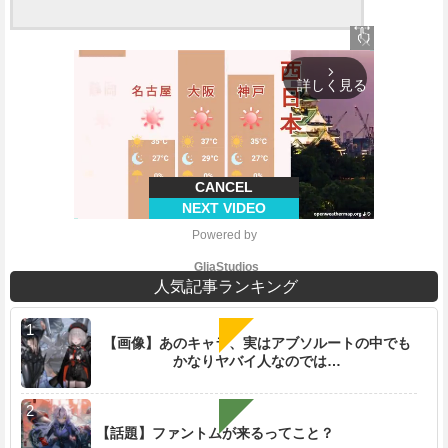
close
arrow_forward_ios
詳しく見る
CANCEL
NEXT VIDEO
Powered by 
GliaStudios
人気記事ランキング
【画像】あのキャラ、実はアブソルートの中でも
かなりヤバイ人なのでは…
M
u
t
e
【話題】ファントムが来るってこと？