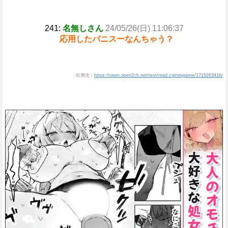
241:
名無しさん
24/05/26(日) 11:06:37
応用したバニスーなんちゃう？
引用元：
https://open.open2ch.net/test/read.cgi/onjgame/1715263416/