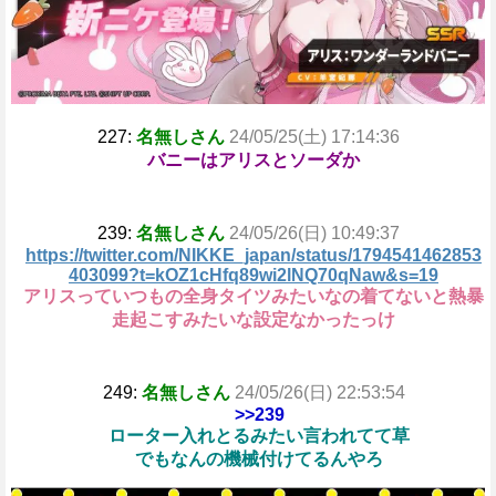
227:
名無しさん
24/05/25(土) 17:14:36
バニーはアリスとソーダか
239:
名無しさん
24/05/26(日) 10:49:37
https://twitter.com/NIKKE_japan/status/1794541462853
403099?t=kOZ1cHfq89wi2lNQ70qNaw&s=19
アリスっていつもの全身タイツみたいなの着てないと熱暴
走起こすみたいな設定なかったっけ
249:
名無しさん
24/05/26(日) 22:53:54
>>239
ローター入れとるみたい言われてて草
でもなんの機械付けてるんやろ