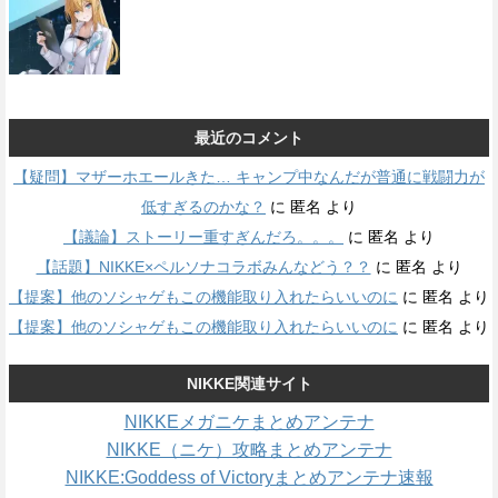
最近のコメント
【疑問】マザーホエールきた… キャンプ中なんだが普通に戦闘力が
低すぎるのかな？
に
匿名
より
【議論】ストーリー重すぎんだろ。。。
に
匿名
より
【話題】NIKKE×ペルソナコラボみんなどう？？
に
匿名
より
【提案】他のソシャゲもこの機能取り入れたらいいのに
に
匿名
より
【提案】他のソシャゲもこの機能取り入れたらいいのに
に
匿名
より
NIKKE関連サイト
NIKKEメガニケまとめアンテナ
NIKKE（ニケ）攻略まとめアンテナ
NIKKE:Goddess of Victoryまとめアンテナ速報