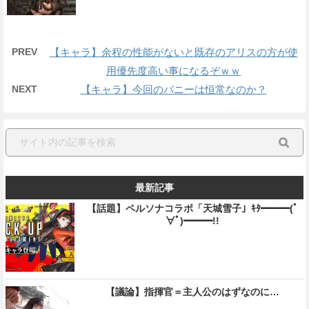
PREV
【キャラ】余程の性能がないと既存のアリスの方が使
用優先度高い事になるぞｗｗ
NEXT
【キャラ】今回のバニーは恒常なのか？
最新記事
【話題】ペルソナコラボ「天城雪子」ｷﾀ━━━(ﾟ
∀ﾟ)━━━!!
【議論】指揮官＝主人公のはずなのに…