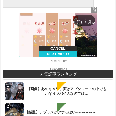
close
arrow_forward_ios
詳しく見る
CANCEL
NEXT VIDEO
Powered by 
GliaStudios
人気記事ランキング
【画像】あのキャラ、実はアブソルートの中でも
かなりヤバイ人なのでは…
M
u
t
e
【話題】ラプラスがアホっぽいwwwwwww