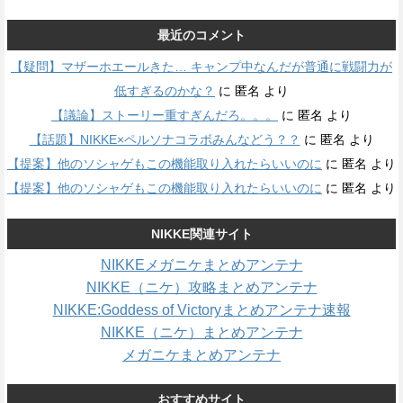
最近のコメント
【疑問】マザーホエールきた… キャンプ中なんだが普通に戦闘力が
低すぎるのかな？
に
匿名
より
【議論】ストーリー重すぎんだろ。。。
に
匿名
より
【話題】NIKKE×ペルソナコラボみんなどう？？
に
匿名
より
【提案】他のソシャゲもこの機能取り入れたらいいのに
に
匿名
より
【提案】他のソシャゲもこの機能取り入れたらいいのに
に
匿名
より
NIKKE関連サイト
NIKKEメガニケまとめアンテナ
NIKKE（ニケ）攻略まとめアンテナ
NIKKE:Goddess of Victoryまとめアンテナ速報
NIKKE（ニケ）まとめアンテナ
メガニケまとめアンテナ
おすすめサイト