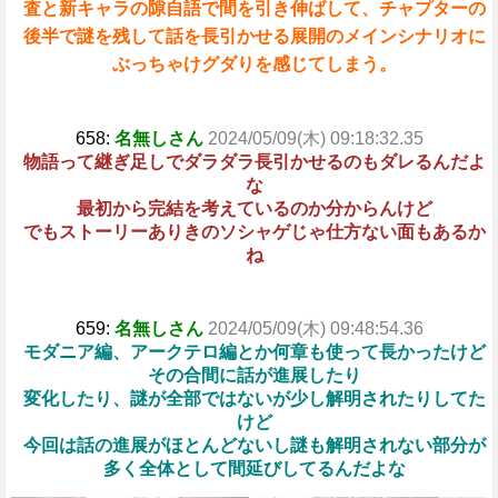
査と新キャラの隙自語で間を引き伸ばして、チャプターの
後半で謎を残して話を長引かせる展開のメインシナリオに
ぶっちゃけグダりを感じてしまう。
658:
名無しさん
2024/05/09(木) 09:18:32.35
物語って継ぎ足しでダラダラ長引かせるのもダレるんだよ
な
最初から完結を考えているのか分からんけど
でもストーリーありきのソシャゲじゃ仕方ない面もあるか
ね
659:
名無しさん
2024/05/09(木) 09:48:54.36
モダニア編、アークテロ編とか何章も使って長かったけど
その合間に話が進展したり
変化したり、謎が全部ではないが少し解明されたりしてた
けど
今回は話の進展がほとんどないし謎も解明されない部分が
多く全体として間延びしてるんだよな