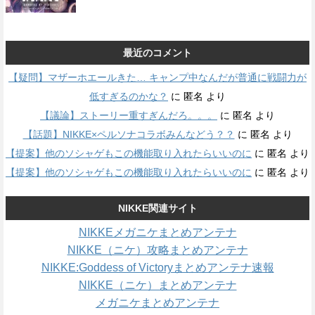
最近のコメント
【疑問】マザーホエールきた… キャンプ中なんだが普通に戦闘力が
低すぎるのかな？
に
匿名
より
【議論】ストーリー重すぎんだろ。。。
に
匿名
より
【話題】NIKKE×ペルソナコラボみんなどう？？
に
匿名
より
【提案】他のソシャゲもこの機能取り入れたらいいのに
に
匿名
より
【提案】他のソシャゲもこの機能取り入れたらいいのに
に
匿名
より
NIKKE関連サイト
NIKKEメガニケまとめアンテナ
NIKKE（ニケ）攻略まとめアンテナ
NIKKE:Goddess of Victoryまとめアンテナ速報
NIKKE（ニケ）まとめアンテナ
メガニケまとめアンテナ