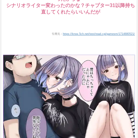
シナリオライター変わったのかな？チャプター31以降持ち
直してくれたらいいんだが
引用元：
https://krsw.5ch.net/test/read.cgi/gamesm/1714680521/