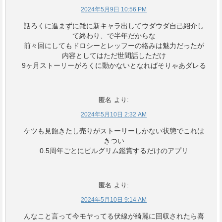
2024年5月9日 10:56 PM
話ろくに進まずに雑に新キャラ出してウダウダ自己紹介し
て終わり、で半年だからな
前々回にしてもドロシーとレッフーの絡みは魅力だったが
内容としてはただ世間話しただけ
9ヶ月ストーリーがろくに動かないとなればそりゃあダレる
匿名
より:
2024年5月10日 2:32 AM
ケツも見飽きたし売りがストーリーしかない状態でこれは
きつい
0.5周年ごとにピルグリム鑑賞するだけのアプリ
匿名
より:
2024年5月10日 9:14 AM
んなこと言って今モヤってる伏線が綺麗に回収されたら喜