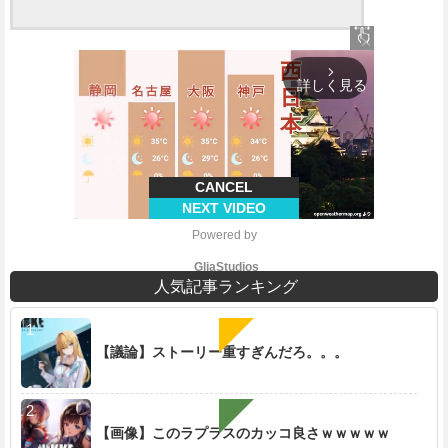
close
arrow_forward_ios
詳しく見る
CANCEL
NEXT VIDEO
Powered by 
GliaStudios
人気記事ランキング
【議論】ストーリー重すぎんだろ。。。
M
u
t
e
【画像】このラプラスのカッコ良さｗｗｗｗｗ