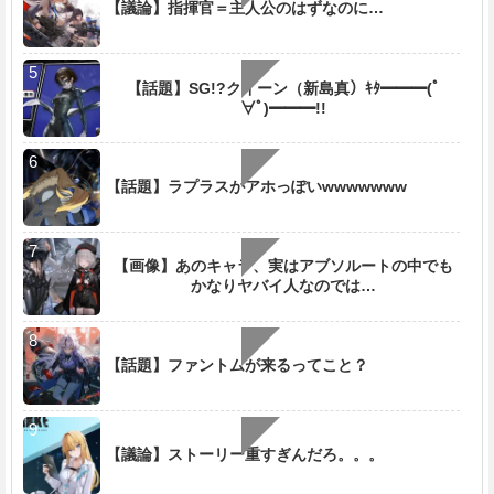
【議論】指揮官＝主人公のはずなのに…
【話題】SG!?クイーン（新島真）ｷﾀ━━━(ﾟ
∀ﾟ)━━━!!
【話題】ラプラスがアホっぽいwwwwwww
【画像】あのキャラ、実はアブソルートの中でも
かなりヤバイ人なのでは…
【話題】ファントムが来るってこと？
【議論】ストーリー重すぎんだろ。。。