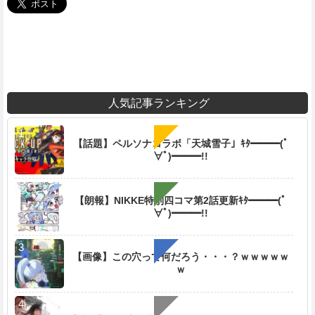
人気記事ランキング
【話題】ペルソナコラボ「天城雪子」ｷﾀ━━━(ﾟ
∀ﾟ)━━━!!
【朗報】NIKKE特別四コマ第2話更新ｷﾀ━━━(ﾟ
∀ﾟ)━━━!!
【画像】この穴って何だろう・・・？ｗｗｗｗｗ
ｗ