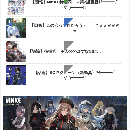
【朗報】NIKKE特別四コマ第2話更新ｷﾀ━━━(ﾟ
e
∀ﾟ)━━━!!
【画像】この穴って何だろう・・・？ｗｗｗｗｗ
ｗ
【議論】指揮官＝主人公のはずなのに…
【話題】SG!?クイーン（新島真）ｷﾀ━━━(ﾟ
∀ﾟ)━━━!!