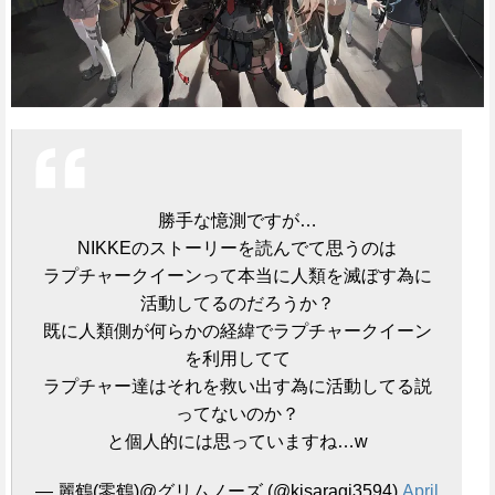
勝手な憶測ですが…
NIKKEのストーリーを読んでて思うのは
ラプチャークイーンって本当に人類を滅ぼす為に
活動してるのだろうか？
既に人類側が何らかの経緯でラプチャークイーン
を利用してて
ラプチャー達はそれを救い出す為に活動してる説
ってないのか？
と個人的には思っていますね…w
— 麗鶴(零鶴)@グリムノーズ (@kisaragi3594)
April