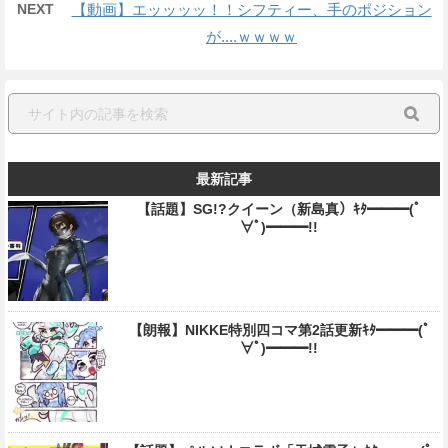
NEXT
【動画】エッッッッ！！シフティー、手のポジション
が....ｗｗｗｗ
最新記事
【話題】SG!?クイーン（新島真）ｷﾀ━━━(ﾟ
∀ﾟ)━━━!!
【朗報】NIKKE特別四コマ第2話更新ｷﾀ━━━(ﾟ
∀ﾟ)━━━!!