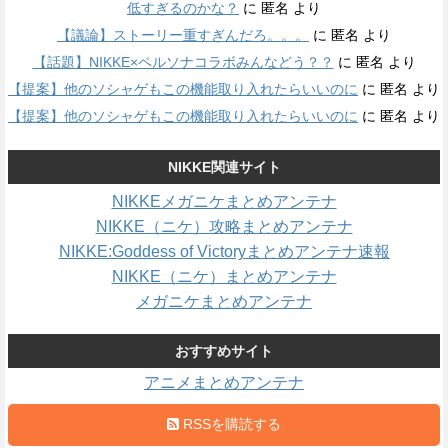
低すぎるのかな？
に
匿名
より
【議論】ストーリー重すぎんだろ。。。
に
匿名
より
【話題】NIKKE×ペルソナコラボみんなどう？？
に
匿名
より
【提案】他のソシャゲもこの機能取り入れたらいいのに
に
匿名
より
【提案】他のソシャゲもこの機能取り入れたらいいのに
に
匿名
より
NIKKE関連サイト
NIKKEメガニケまとめアンテナ
NIKKE（ニケ）攻略まとめアンテナ
NIKKE:Goddess of Victoryまとめアンテナ速報
NIKKE（ニケ）まとめアンテナ
メガニケまとめアンテナ
おすすめサイト
アニメまとめアンテナ
RSSを購読する