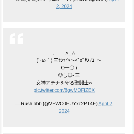
2, 2024
. ∧_∧
(`･ω･´ ) 三ｾﾝｾｲｬ～ﾍﾟｶﾞｻｽﾉﾖﾆ～
O┳〇 )
◎し◎- 三
女神アテナを守る聖闘士w
pic.twitter.com/8gwMOFiZEX
— Rush bbb (@VFWO0EUYxc2PT4E)
April 2,
2024