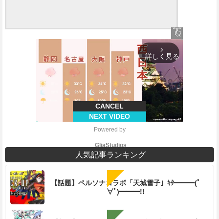
close
arrow_forward_ios
詳しく見る
CANCEL
NEXT VIDEO
Powered by 
GliaStudios
人気記事ランキング
【話題】ペルソナコラボ「天城雪子」ｷﾀ━━━(ﾟ
∀ﾟ)━━━!!
M
u
t