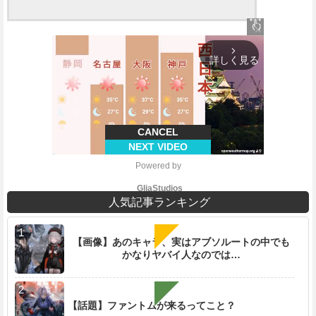
close
arrow_forward_ios
詳しく見る
CANCEL
NEXT VIDEO
Powered by 
GliaStudios
人気記事ランキング
【画像】あのキャラ、実はアブソルートの中でも
かなりヤバイ人なのでは…
M
u
t
e
【話題】ファントムが来るってこと？