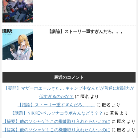
【議論】ストーリー重すぎんだろ。。。
最近のコメント
【疑問】マザーホエールきた… キャンプ中なんだが普通に戦闘力が
低すぎるのかな？
に
匿名
より
【議論】ストーリー重すぎんだろ。。。
に
匿名
より
【話題】NIKKE×ペルソナコラボみんなどう？？
に
匿名
より
【提案】他のソシャゲもこの機能取り入れたらいいのに
に
匿名
より
【提案】他のソシャゲもこの機能取り入れたらいいのに
に
匿名
より