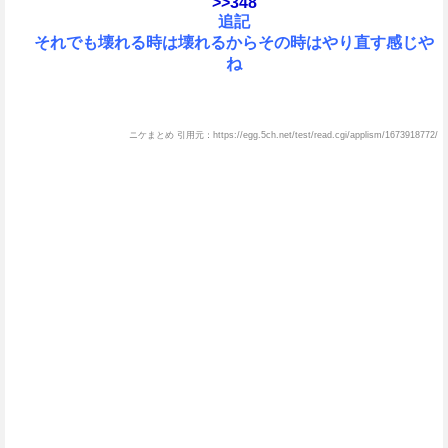
>>348
追記
それでも壊れる時は壊れるからその時はやり直す感じや
ね
ニケまとめ 引用元：https://egg.5ch.net/test/read.cgi/applism/1673918772/