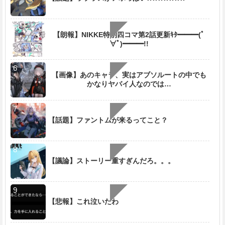
【朗報】NIKKE特別四コマ第2話更新ｷﾀ━━━(ﾟ
∀ﾟ)━━━!!
【画像】あのキャラ、実はアブソルートの中でも
かなりヤバイ人なのでは…
【話題】ファントムが来るってこと？
【議論】ストーリー重すぎんだろ。。。
【悲報】これ泣いたわ