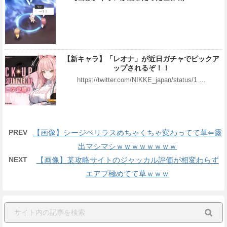
【新キャラ】「レオナ」が近日ガチャでピックア
ップされるぞ！！
https://twitter.com/NIKKE_japan/status/1 …
PREV
【画像】シージペリラスめちゃくちゃ変わってて草⇐露
出マシマシｗｗｗｗｗｗｗｗ
NEXT
【画像】某攻略サイトのジャッカル評価が相変わらず
エアプ極めてて草ｗｗｗ