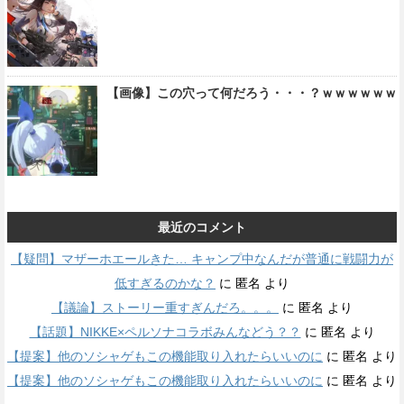
【画像】この穴って何だろう・・・？ｗｗｗｗｗｗ
最近のコメント
【疑問】マザーホエールきた… キャンプ中なんだが普通に戦闘力が
低すぎるのかな？
に
匿名
より
【議論】ストーリー重すぎんだろ。。。
に
匿名
より
【話題】NIKKE×ペルソナコラボみんなどう？？
に
匿名
より
【提案】他のソシャゲもこの機能取り入れたらいいのに
に
匿名
より
【提案】他のソシャゲもこの機能取り入れたらいいのに
に
匿名
より