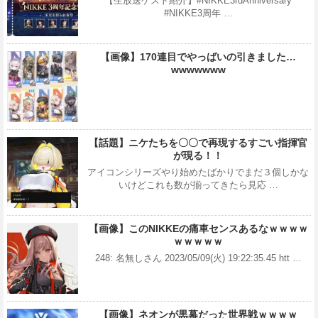
【生放送ゲスト紹介】#NIKKE3rdAnniversary
#NIKKE3周年 …
【画像】170連目でやっばいの引きました…
wwwwwww
【話題】ニケたちを〇〇で再現するすごい指揮官
が現る！！
アイコンシリーズやり始めたばかりでまだ３個しかな
いけどこれも数が揃ってきたら見応 …
【画像】このNIKKEの痛車センスあるなｗｗｗｗ
ｗｗｗｗｗ
248: 名無しさん 2023/05/09(火) 19:22:35.45 htt …
【画像】ネオンが黒幕だった世界戦ｗｗｗｗ