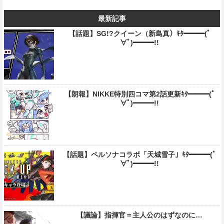
最新記事
【話題】SG!?クイーン（新島真）ｷﾀ━━━(ﾟ
∀ﾟ)━━━!!
【朗報】NIKKE特別四コマ第2話更新ｷﾀ━━━(ﾟ
∀ﾟ)━━━!!
【話題】ペルソナコラボ「天城雪子」ｷﾀ━━━(ﾟ
∀ﾟ)━━━!!
【議論】指揮官＝主人公のはずなのに…