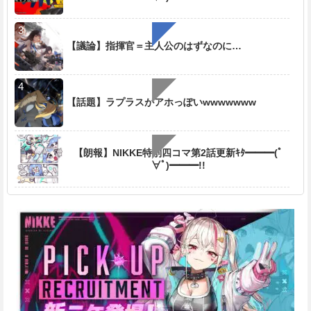
【議論】指揮官＝主人公のはずなのに…
【話題】ラプラスがアホっぽいwwwwwww
【朗報】NIKKE特別四コマ第2話更新ｷﾀ━━━(ﾟ
∀ﾟ)━━━!!