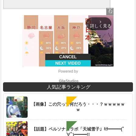
close
arrow_forward_ios
詳しく見る
CANCEL
NEXT VIDEO
Powered by 
GliaStudios
人気記事ランキング
【画像】この穴って何だろう・・・？ｗｗｗｗｗ
ｗ
M
u
t
【話題】ペルソナコラボ「天城雪子」ｷﾀ━━━(ﾟ
e
∀ﾟ)━━━!!