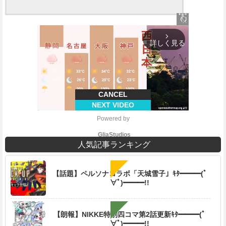
close
arrow_forward_ios
詳しく見る
CANCEL
NEXT VIDEO
Powered by 
GliaStudios
人気記事ランキング
【話題】ペルソナコラボ「天城雪子」ｷﾀ━━━(ﾟ
∀ﾟ)━━━!!
M
u
t
【朗報】NIKKE特別四コマ第2話更新ｷﾀ━━━(ﾟ
e
∀ﾟ)━━━!!