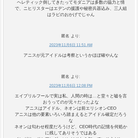
ヘレティック倒してきたってモダニアは多数の協力と情
で、ニヒリスターはエデンの援護や秘密兵器込み、三人組
はラピのおかげでじゃん
匿名
より:
2023年11月6日 11:51 AM
アニスが元アイドルは考察というかほぼ確やんな
匿名
より:
2023年11月6日 12:08 PM
エイプリルフールで実は私、人間の時は…と堂々と嘘を言
おうってのが元々だったよな
アニスはアイドル、ネオンは前エリシオンCEO
アニスは他の要素いろいろ踏まえるとアイドル確定だろう
な
ネオンは匂わせ程度だろうけど、CEO時代の記憶を何処か
に残してありそうではある