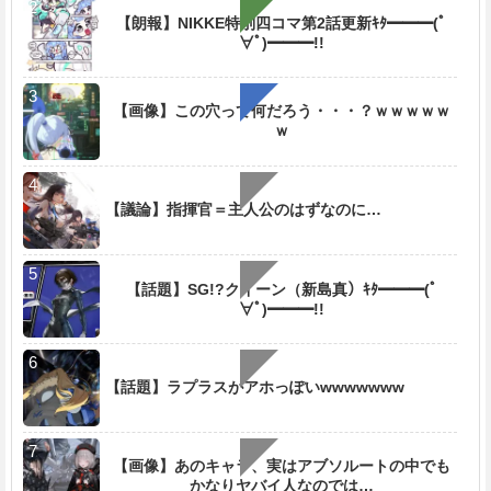
【朗報】NIKKE特別四コマ第2話更新ｷﾀ━━━(ﾟ
∀ﾟ)━━━!!
【画像】この穴って何だろう・・・？ｗｗｗｗｗ
ｗ
【議論】指揮官＝主人公のはずなのに…
【話題】SG!?クイーン（新島真）ｷﾀ━━━(ﾟ
∀ﾟ)━━━!!
【話題】ラプラスがアホっぽいwwwwwww
【画像】あのキャラ、実はアブソルートの中でも
かなりヤバイ人なのでは…