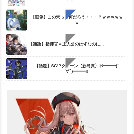
【画像】この穴って何だろう・・・？ｗｗｗｗｗ
ｗ
【議論】指揮官＝主人公のはずなのに…
【話題】SG!?クイーン（新島真）ｷﾀ━━━(ﾟ
∀ﾟ)━━━!!