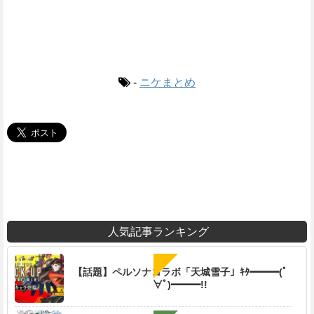
-
ニケまとめ
人気記事ランキング
【話題】ペルソナコラボ「天城雪子」ｷﾀ━━━(ﾟ
∀ﾟ)━━━!!