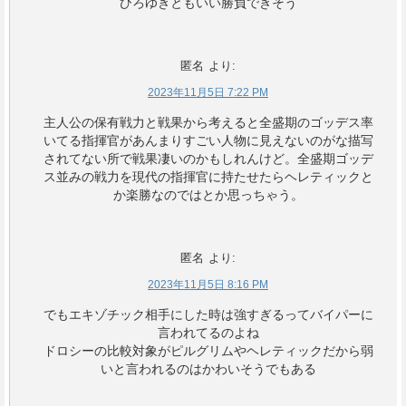
ひろゆきともいい勝負できそう
匿名
より:
2023年11月5日 7:22 PM
主人公の保有戦力と戦果から考えると全盛期のゴッデス率
いてる指揮官があんまりすごい人物に見えないのがな描写
されてない所で戦果凄いのかもしれんけど。全盛期ゴッデ
ス並みの戦力を現代の指揮官に持たせたらヘレティックと
か楽勝なのではとか思っちゃう。
匿名
より:
2023年11月5日 8:16 PM
でもエキゾチック相手にした時は強すぎるってバイパーに
言われてるのよね
ドロシーの比較対象がピルグリムやヘレティックだから弱
いと言われるのはかわいそうでもある