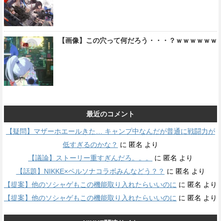
【画像】この穴って何だろう・・・？ｗｗｗｗｗｗ
最近のコメント
【疑問】マザーホエールきた… キャンプ中なんだが普通に戦闘力が
低すぎるのかな？
に
匿名
より
【議論】ストーリー重すぎんだろ。。。
に
匿名
より
【話題】NIKKE×ペルソナコラボみんなどう？？
に
匿名
より
【提案】他のソシャゲもこの機能取り入れたらいいのに
に
匿名
より
【提案】他のソシャゲもこの機能取り入れたらいいのに
に
匿名
より