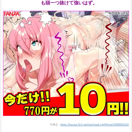
も頭一つ抜けて強いはず。
引用元：
https://kizuna.5ch.net/test/read.cgi/iPhone/1699063162/