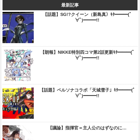
最新記事
【話題】SG!?クイーン（新島真）ｷﾀ━━━(ﾟ
∀ﾟ)━━━!!
【朗報】NIKKE特別四コマ第2話更新ｷﾀ━━━(ﾟ
∀ﾟ)━━━!!
【話題】ペルソナコラボ「天城雪子」ｷﾀ━━━(ﾟ
∀ﾟ)━━━!!
【議論】指揮官＝主人公のはずなのに…