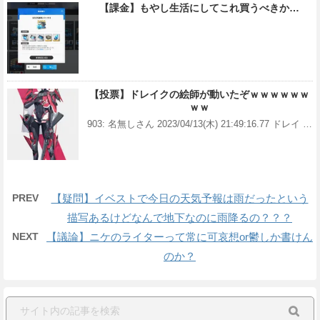
【課金】もやし生活にしてこれ買うべきか…
【投票】ドレイクの絵師が動いたぞｗｗｗｗｗｗ
ｗｗ
903: 名無しさん 2023/04/13(木) 21:49:16.77 ドレイ …
PREV
【疑問】イベストで今日の天気予報は雨だったという
描写あるけどなんで地下なのに雨降るの？？？
NEXT
【議論】ニケのライターって常に可哀想or鬱しか書けん
のか？