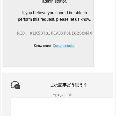
administrator.
If you believe you should be able to
perform this request, please let us know.
RID: WLK5OTQJPEAJXF8UIG2SOM4X
Know more:
Documentation
この記事どう思う？
コメント
※