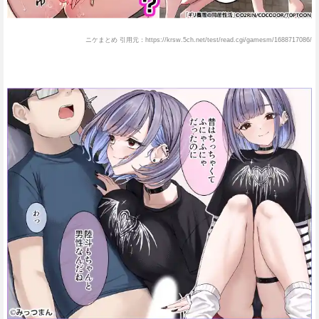
ニケまとめ 引用元：https://krsw.5ch.net/test/read.cgi/gamesm/1688717086/