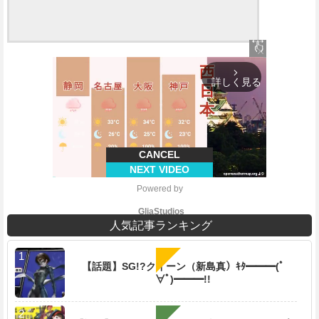
close
arrow_forward_ios
詳しく見る
CANCEL
NEXT VIDEO
Powered by 
GliaStudios
人気記事ランキング
【話題】SG!?クイーン（新島真）ｷﾀ━━━(ﾟ
∀ﾟ)━━━!!
M
u
t