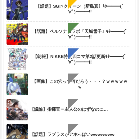
【話題】SG!?クイーン（新島真）ｷﾀ━━━(ﾟ
∀ﾟ)━━━!!
【話題】ペルソナコラボ「天城雪子」ｷﾀ━━━(ﾟ
∀ﾟ)━━━!!
【朗報】NIKKE特別四コマ第2話更新ｷﾀ━━━(ﾟ
∀ﾟ)━━━!!
【画像】この穴って何だろう・・・？ｗｗｗｗｗ
ｗ
【議論】指揮官＝主人公のはずなのに…
【話題】ラプラスがアホっぽいwwwwwww