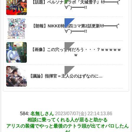
【話題】ペルソナコラボ「天城雪子」ｷﾀ━━━(ﾟ
e
∀ﾟ)━━━!!
【朗報】NIKKE特別四コマ第2話更新ｷﾀ━━━(ﾟ
∀ﾟ)━━━!!
【画像】この穴って何だろう・・・？ｗｗｗｗｗ
ｗ
【議論】指揮官＝主人公のはずなのに…
584:
名無しさん
2023/07/07(金) 22:14:13.86
相談に乗ってくれる人が居ると助かる
アリスの装備でやっと最後のテトラ頭が出てオバロしたん