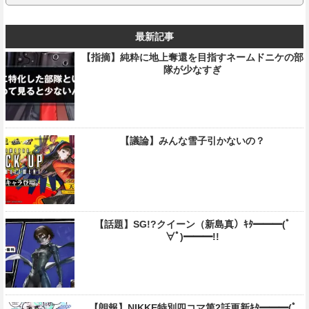
最新記事
【指摘】純粋に地上奪還を目指すネームドニケの部
隊が少なすぎ
【議論】みんな雪子引かないの？
【話題】SG!?クイーン（新島真）ｷﾀ━━━(ﾟ
∀ﾟ)━━━!!
【朗報】NIKKE特別四コマ第2話更新ｷﾀ━━━(ﾟ