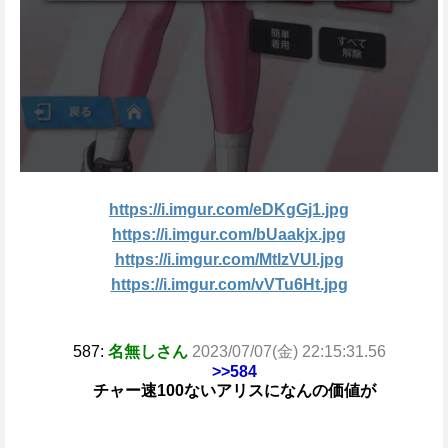
https://i.imgur.com/eDKgGj1.jpg
https://i.imgur.com/bUaakjx.jpg
https://i.imgur.com/MtIzVUI.jpg
https://i.imgur.com/vVTu6Ht.jpg
587:
名無しさん
2023/07/07(金) 22:15:31.56
>>584
チャー速100ないアリスになんの価値が