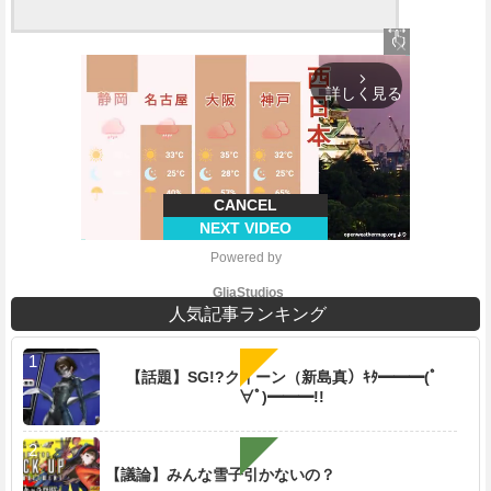
close
arrow_forward_ios
詳しく見る
CANCEL
NEXT VIDEO
Powered by 
GliaStudios
人気記事ランキング
【話題】SG!?クイーン（新島真）ｷﾀ━━━(ﾟ
∀ﾟ)━━━!!
M
u
t
e
【議論】みんな雪子引かないの？