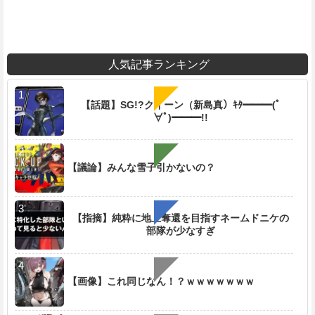
人気記事ランキング
【話題】SG!?クイーン（新島真）ｷﾀ━━━(ﾟ
∀ﾟ)━━━!!
【議論】みんな雪子引かないの？
【指摘】純粋に地上奪還を目指すネームドニケの
部隊が少なすぎ
【画像】これ同じなん！？ｗｗｗｗｗｗｗ