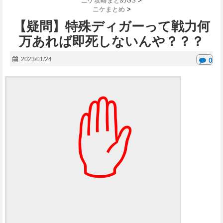
ニケ攻略まとめGS
>
ニケまとめ
>
【疑問】特殊ディガーって戦力何
万あれば即死しないんや？？？
2023/01/24
0
✋