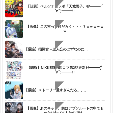
【話題】ペルソナコラボ「天城雪子」ｷﾀ━━━(ﾟ
∀ﾟ)━━━!!
【画像】この穴って何だろう・・・？ｗｗｗｗｗ
ｗ
【議論】指揮官＝主人公のはずなのに…
【朗報】NIKKE特別四コマ第2話更新ｷﾀ━━━(ﾟ
∀ﾟ)━━━!!
【議論】ストーリー重すぎんだろ。。。
【画像】あのキャラ、実はアブソルートの中でも
かなりヤバイ人なのでは…