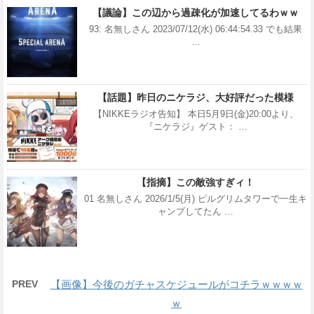
【議論】この辺から過疎化が加速してるわｗｗ
93: 名無しさん 2023/07/12(水) 06:44:54.33 でも結果
…
【話題】昨日のニケラジ、大好評だった模様
【NIKKEラジオ告知】 本日5月9日(金)20:00より、
『ニケラジ』ゲスト： …
【指摘】この敵強すぎィ！
01 名無しさん 2026/1/5(月) ピルグリムタワーで一生キ
ャンプしてたん …
PREV
【画像】今後のガチャスケジュールがコチラｗｗｗｗ
ｗ