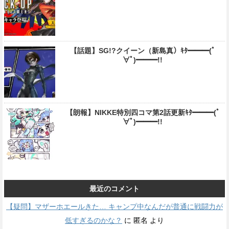
【話題】SG!?クイーン（新島真）ｷﾀ━━━(ﾟ
∀ﾟ)━━━!!
【朗報】NIKKE特別四コマ第2話更新ｷﾀ━━━(ﾟ
∀ﾟ)━━━!!
最近のコメント
【疑問】マザーホエールきた… キャンプ中なんだが普通に戦闘力が
低すぎるのかな？
に
匿名
より