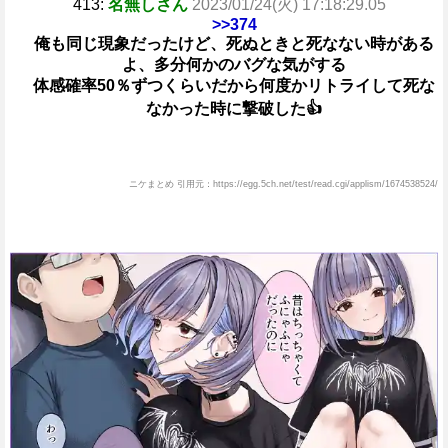
413:
名無しさん
2023/01/24(火) 17:18:29.05
>>374
俺も同じ現象だったけど、死ぬときと死なない時がある
よ、多分何かのバグな気がする
体感確率50％ずつくらいだから何度かリトライして死な
なかった時に撃破した👍
ニケまとめ 引用元：https://egg.5ch.net/test/read.cgi/applism/1674538524/