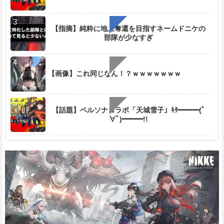
【指摘】純粋に地上奪還を目指すネームドニケの
部隊が少なすぎ
【画像】これ同じなん！？ｗｗｗｗｗｗｗ
【話題】ペルソナコラボ「天城雪子」ｷﾀ━━━(ﾟ
∀ﾟ)━━━!!