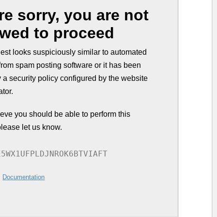
re sorry, you are not
owed to proceed
est looks suspiciously similar to automated
from spam posting software or it has been
 a security policy configured by the website
ator.
lieve you should be able to perform this
please let us know.
E5WX1UFPLDJNROK6BTVIAFT
:
Documentation