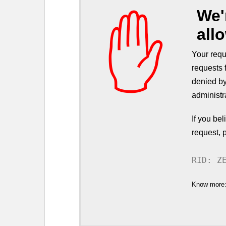
We'
✋
all
Your requ
requests 
denied by
administr
If you be
request, 
RID: Z
Know more