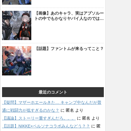
【画像】あのキャラ、実はアブソルー
トの中でもかなりヤバイ人なのでは…
【話題】ファントムが来るってこと？
最近のコメント
【疑問】マザーホエールきた… キャンプ中なんだが普
通に戦闘力が低すぎるのかな？
に
匿名
より
【議論】ストーリー重すぎんだろ。。。
に
匿名
より
【話題】NIKKE×ペルソナコラボみんなどう？？
に
匿