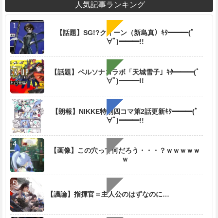
人気記事ランキング
【話題】SG!?クイーン（新島真）ｷﾀ━━━(ﾟ
∀ﾟ)━━━!!
【話題】ペルソナコラボ「天城雪子」ｷﾀ━━━(ﾟ
∀ﾟ)━━━!!
【朗報】NIKKE特別四コマ第2話更新ｷﾀ━━━(ﾟ
∀ﾟ)━━━!!
【画像】この穴って何だろう・・・？ｗｗｗｗｗ
ｗ
【議論】指揮官＝主人公のはずなのに…