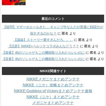
最近のコメント
【疑問】マザーホエールきた… キャンプ中なんだが普通に戦闘力が
低すぎるのかな？
に
匿名
より
【議論】ストーリー重すぎんだろ。。。
に
匿名
より
【話題】NIKKE×ペルソナコラボみんなどう？？
に
匿名
より
【提案】他のソシャゲもこの機能取り入れたらいいのに
に
匿名
より
【提案】他のソシャゲもこの機能取り入れたらいいのに
に
匿名
より
NIKKE関連サイト
NIKKEメガニケまとめアンテナ
NIKKE（ニケ）攻略まとめアンテナ
NIKKE:Goddess of Victoryまとめアンテナ速報
NIKKE（ニケ）まとめアンテナ
メガニケまとめアンテナ