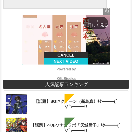
close
arrow_forward_ios
詳しく見る
CANCEL
NEXT VIDEO
Powered by 
GliaStudios
人気記事ランキング
【話題】SG!?クイーン（新島真）ｷﾀ━━━(ﾟ
∀ﾟ)━━━!!
M
u
t
【話題】ペルソナコラボ「天城雪子」ｷﾀ━━━(ﾟ
e
∀ﾟ)━━━!!