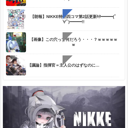
【朗報】NIKKE特別四コマ第2話更新ｷﾀ━━━(ﾟ
∀ﾟ)━━━!!
【画像】この穴って何だろう・・・？ｗｗｗｗｗ
ｗ
【議論】指揮官＝主人公のはずなのに…