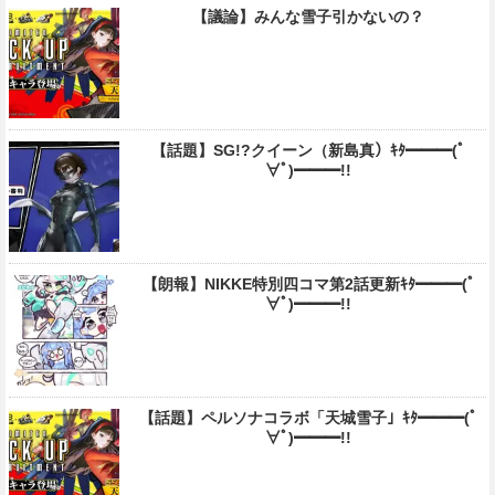
【議論】みんな雪子引かないの？
【話題】SG!?クイーン（新島真）ｷﾀ━━━(ﾟ
∀ﾟ)━━━!!
【朗報】NIKKE特別四コマ第2話更新ｷﾀ━━━(ﾟ
∀ﾟ)━━━!!
【話題】ペルソナコラボ「天城雪子」ｷﾀ━━━(ﾟ
∀ﾟ)━━━!!