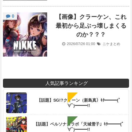
0
【画像】クラーケン、これ
最初から足ぶっ壊しまくる
のか？？？
2026/07/26 01:00
ニケまとめ
人気記事ランキング
【話題】SG!?クイーン（新島真）ｷﾀ━━━(ﾟ
∀ﾟ)━━━!!
【話題】ペルソナコラボ「天城雪子」ｷﾀ━━━(ﾟ
∀ﾟ)━━━!!