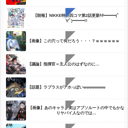
【朗報】NIKKE特別四コマ第2話更新ｷﾀ━━━(ﾟ
∀ﾟ)━━━!!
【画像】この穴って何だろう・・・？ｗｗｗｗｗｗ
【議論】指揮官＝主人公のはずなのに…
【話題】ラプラスがアホっぽいwwwwwww
【画像】あのキャラ、実はアブソルートの中でもかな
りヤバイ人なのでは…