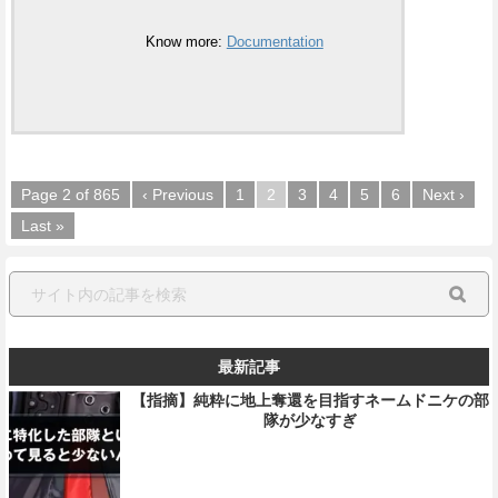
Know more:
Documentation
Page 2 of 865
‹ Previous
1
2
3
4
5
6
Next ›
Last »
最新記事
【指摘】純粋に地上奪還を目指すネームドニケの部
隊が少なすぎ