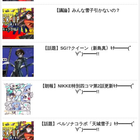
【議論】みんな雪子引かないの？
【話題】SG!?クイーン（新島真）ｷﾀ━━━(ﾟ
∀ﾟ)━━━!!
【朗報】NIKKE特別四コマ第2話更新ｷﾀ━━━(ﾟ
∀ﾟ)━━━!!
【話題】ペルソナコラボ「天城雪子」ｷﾀ━━━(ﾟ
∀ﾟ)━━━!!