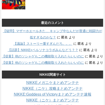
最近のコメント
【疑問】マザーホエールきた… キャンプ中なんだが普通に戦闘力が
低すぎるのかな？
に
匿名
より
【議論】ストーリー重すぎんだろ。。。
に
匿名
より
【話題】NIKKE×ペルソナコラボみんなどう？？
に
匿名
より
【提案】他のソシャゲもこの機能取り入れたらいいのに
に
匿名
より
【提案】他のソシャゲもこの機能取り入れたらいいのに
に
匿名
より
NIKKE関連サイト
NIKKEメガニケまとめアンテナ
NIKKE（ニケ）攻略まとめアンテナ
NIKKE:Goddess of Victoryまとめアンテナ速報
NIKKE（ニケ）まとめアンテナ