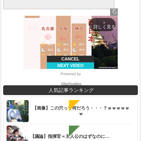
close
arrow_forward_ios
詳しく見る
CANCEL
NEXT VIDEO
Powered by 
GliaStudios
人気記事ランキング
【画像】この穴って何だろう・・・？ｗｗｗｗｗ
ｗ
M
u
t
e
【議論】指揮官＝主人公のはずなのに…