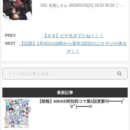
319: 名無しさん 2023/01/15(日) 19:32:35.02 こ …
PREV
【ネタ】ピナ生きてたね！！！
NEXT
【話題】1月4日の20時から新年1回目のニケラジが来る
ぞ！！
最新記事
【朗報】NIKKE特別四コマ第2話更新ｷﾀ━━━(ﾟ
∀ﾟ)━━━!!