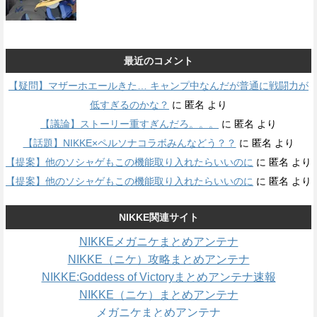
最近のコメント
【疑問】マザーホエールきた… キャンプ中なんだが普通に戦闘力が
低すぎるのかな？
に
匿名
より
【議論】ストーリー重すぎんだろ。。。
に
匿名
より
【話題】NIKKE×ペルソナコラボみんなどう？？
に
匿名
より
【提案】他のソシャゲもこの機能取り入れたらいいのに
に
匿名
より
【提案】他のソシャゲもこの機能取り入れたらいいのに
に
匿名
より
NIKKE関連サイト
NIKKEメガニケまとめアンテナ
NIKKE（ニケ）攻略まとめアンテナ
NIKKE:Goddess of Victoryまとめアンテナ速報
NIKKE（ニケ）まとめアンテナ
メガニケまとめアンテナ