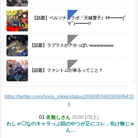
【話題】ペルソナコラボ「天城雪子」ｷﾀ━━━(ﾟ
∀ﾟ)━━━!!
【話題】ラプラスがアホっぽいwwwwwww
【話題】ファントムが来るってこと？
https://twitter.com/Anija_nikke/status/200695599280699432
6
01
名無しさん
2026/1/3(土)
わしゃ◯なのキャラっぷ回のやつが正にコレ…化け物じゃ
ん…