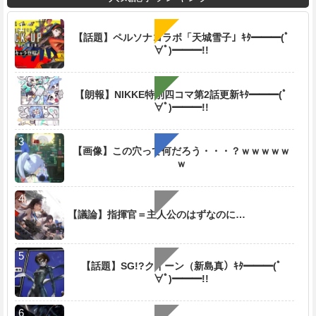
【話題】ペルソナコラボ「天城雪子」ｷﾀ━━━(ﾟ
∀ﾟ)━━━!!
【朗報】NIKKE特別四コマ第2話更新ｷﾀ━━━(ﾟ
∀ﾟ)━━━!!
【画像】この穴って何だろう・・・？ｗｗｗｗｗ
ｗ
【議論】指揮官＝主人公のはずなのに…
【話題】SG!?クイーン（新島真）ｷﾀ━━━(ﾟ
∀ﾟ)━━━!!