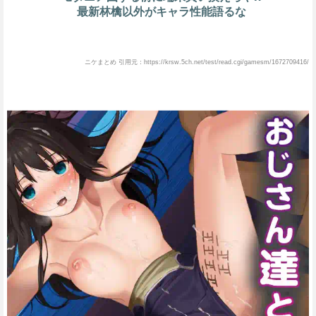
最新林檎以外がキャラ性能語るな
ニケまとめ 引用元：https://krsw.5ch.net/test/read.cgi/gamesm/1672709416/