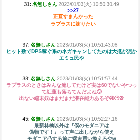
31:
名無しさん
2023/01/03(火) 10:50:30.49
>>27
正直すまんかった
ラプラスに謝りたい
37:
名無しさん
2023/01/03(火) 10:51:43.08
ヒット数でDPS稼ぐ系のネガキャンしてたのは大抵が泥か
エミュ民や
38:
名無しさん
2023/01/03(火) 10:51:57.44
ラプラスのときはみんな流してたけど実は60でないやつっ
て紅蓮も落ちてんだよね🙄
出ない端末奴はまだまだ潜在能力あるぞ🤤😶‍🌫
45:
名無しさん
2023/01/03(火) 10:52:27.16
最新林檎以外は『僕のモダニアは
偽物です！』って声に出しながら使え
モダニア凸する前に端末買い換えろやw