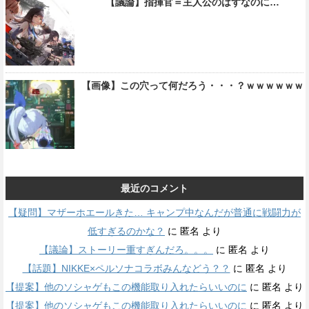
【議論】指揮官＝主人公のはずなのに…
【画像】この穴って何だろう・・・？ｗｗｗｗｗｗ
最近のコメント
【疑問】マザーホエールきた… キャンプ中なんだが普通に戦闘力が
低すぎるのかな？
に
匿名
より
【議論】ストーリー重すぎんだろ。。。
に
匿名
より
【話題】NIKKE×ペルソナコラボみんなどう？？
に
匿名
より
【提案】他のソシャゲもこの機能取り入れたらいいのに
に
匿名
より
【提案】他のソシャゲもこの機能取り入れたらいいのに
に
匿名
より