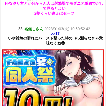
FPS測り方とか分からん人は射撃場でモダニア単独でだし
て見るとよい
2割くらい違えばセーフ
33:
名無しさん
2023/01/03(火) 10:50:52.42
>>17
いや雑魚の群れにバースト撃った時のFPS測らなきゃ意
味なくね🤔