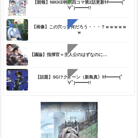
【朗報】NIKKE特別四コマ第2話更新ｷﾀ━━━(ﾟ
e
∀ﾟ)━━━!!
【画像】この穴って何だろう・・・？ｗｗｗｗｗ
ｗ
【議論】指揮官＝主人公のはずなのに…
【話題】SG!?クイーン（新島真）ｷﾀ━━━(ﾟ
∀ﾟ)━━━!!