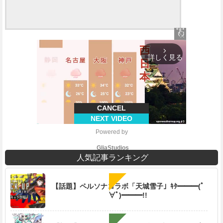
close
arrow_forward_ios
詳しく見る
CANCEL
NEXT VIDEO
Powered by 
GliaStudios
人気記事ランキング
【話題】ペルソナコラボ「天城雪子」ｷﾀ━━━(ﾟ
∀ﾟ)━━━!!
M
u
t