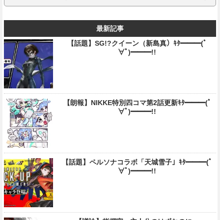
最新記事
【話題】SG!?クイーン（新島真）ｷﾀ━━━(ﾟ
∀ﾟ)━━━!!
【朗報】NIKKE特別四コマ第2話更新ｷﾀ━━━(ﾟ
∀ﾟ)━━━!!
【話題】ペルソナコラボ「天城雪子」ｷﾀ━━━(ﾟ
∀ﾟ)━━━!!